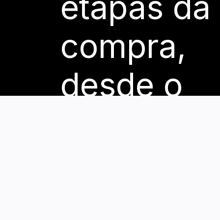
etapas
da
compra,
desde
o
atendimen
até
a
entr
e