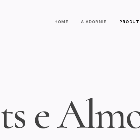
PRODUT
HOME
A ADORNIE
t
s
e
A
l
m