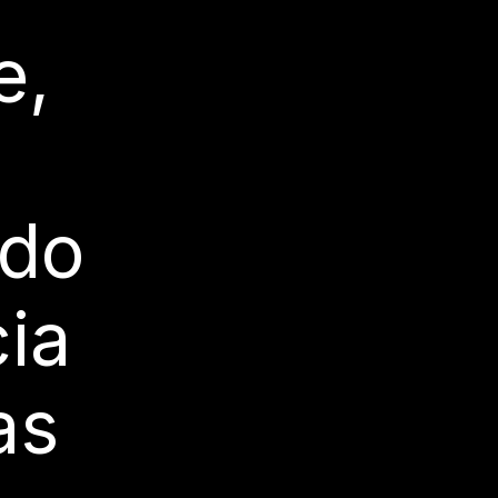
e,
ado
ia
as