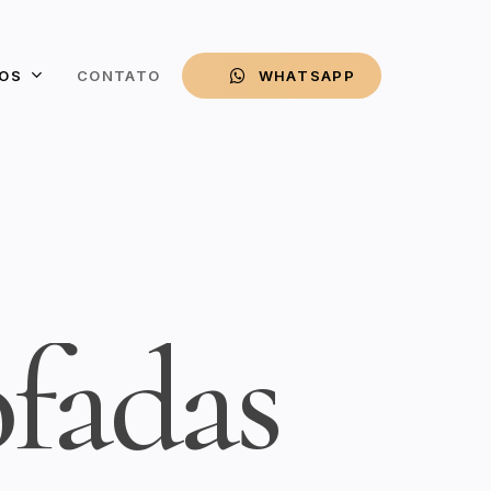
OS
CONTATO
W
H
A
T
S
A
P
P
o
f
a
d
a
s