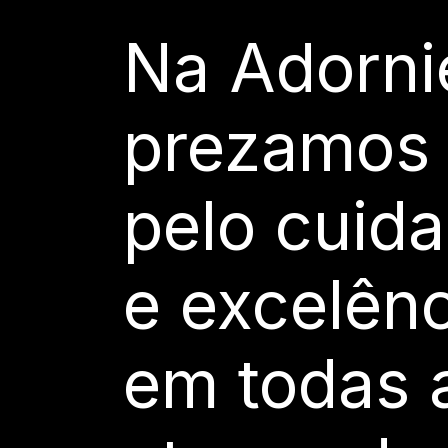
Na
Adorni
prezamos
pelo
cuid
e
excelênc
em
todas