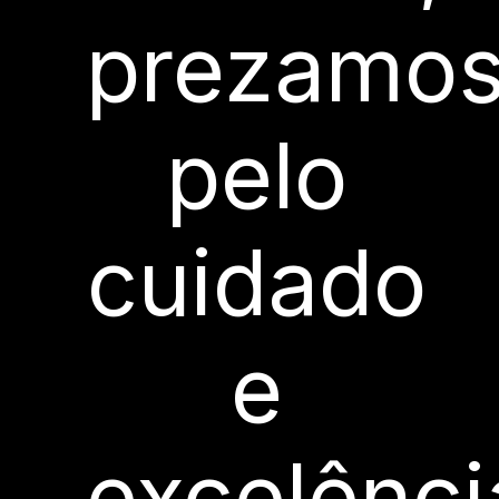
prezamo
pelo
cuidado
e
excelênci