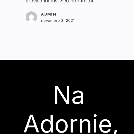
gravida luctus. Sed non tortor…
ADMIN
novembro 3, 2021
Na
Adornie,