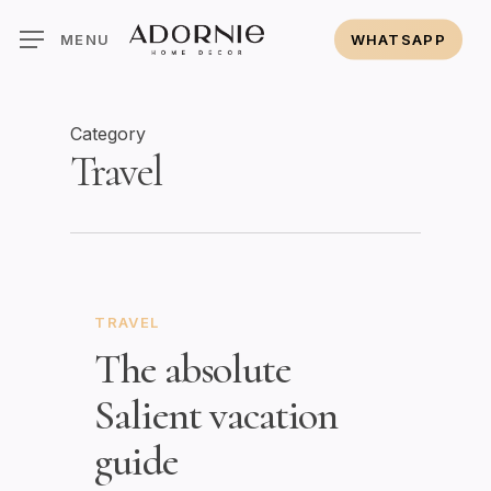
Skip
MENU
WHATSAPP
to
main
content
Category
Travel
TRAVEL
The absolute
Salient vacation
guide